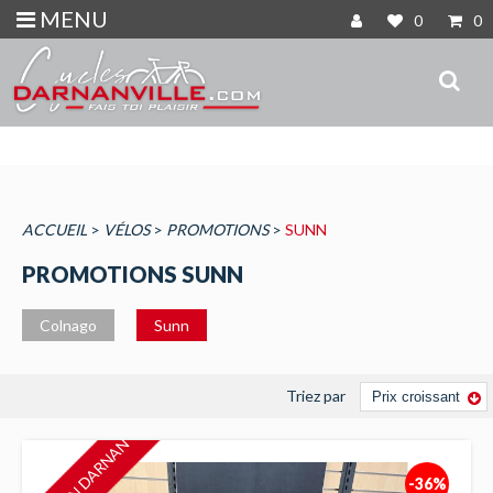
MENU
0
0
ACCUEIL
>
VÉLOS
>
PROMOTIONS
>
SUNN
PROMOTIONS SUNN
Colnago
Sunn
Triez par
BON PLAN DARNAN
-36%