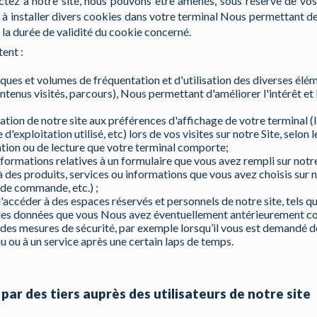
tez à notre site, nous pouvons être amenés, sous réserve de vos 
, à installer divers cookies dans votre terminal Nous permettant de
la durée de validité du cookie concerné.
ent :
tiques et volumes de fréquentation et d'utilisation des diverses é
ontenus visités, parcours), Nous permettant d'améliorer l'intérêt et
ation de notre site aux préférences d'affichage de votre terminal (l
d'exploitation utilisé, etc) lors de vos visites sur notre Site, selon l
sation ou de lecture que votre terminal comporte;
ormations relatives à un formulaire que vous avez rempli sur notre
 des produits, services ou informations que vous avez choisis sur no
 de commande, etc.) ;
accéder à des espaces réservés et personnels de notre site, tels q
 des données que vous Nous avez éventuellement antérieurement co
des mesures de sécurité, par exemple lorsqu’il vous est demandé d
 ou à un service après une certain laps de temps.
par des tiers auprès des utilisateurs de notre site