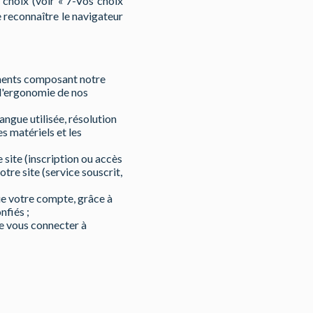
choix (voir « 7-Vos choix
 reconnaître le navigateur
léments composant notre
 l'ergonomie de nos
angue utilisée, résolution
es matériels et les
 site (inscription ou accès
tre site (service souscrit,
ue votre compte, grâce à
nfiés ;
e vous connecter à