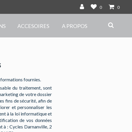
0
0
NS
ACCESOIRES
A PROPOS
s
nformations fournies.
sable du traitement, sont
marketing de votre dossier
s fins de sécurité, afin de
iorer et personnaliser les
t à la loi informatique et
tification de vos données
t à : Cycles Darnanville, 2