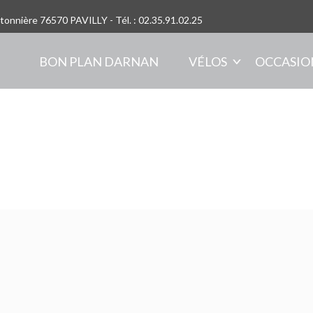
otonnière 76570 PAVILLY - Tél. : 02.35.91.02.25
BON PLAN DARNAN
VÉLOS
OCCASIO