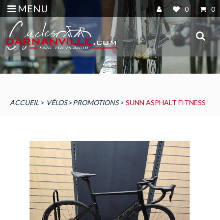
MENU
0
0
ACCUEIL
>
VÉLOS
>
PROMOTIONS
>
SUNN ASPHALT FITNESS