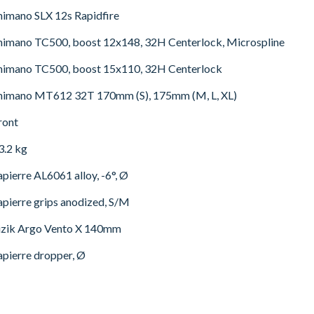
himano SLX 12s Rapidfire
himano TC500, boost 12x148, 32H Centerlock, Microspline
himano TC500, boost 15x110, 32H Centerlock
himano MT612 32T 170mm (S), 175mm (M, L, XL)
ront
3.2 kg
apierre AL6061 alloy, -6°, Ø
apierre grips anodized, S/M
izik Argo Vento X 140mm
apierre dropper, Ø