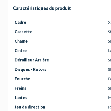
Caractéristiques du produit
Cadre
X
Cassette
S
Chaîne
S
Cintre
L
Dérailleur Arrière
S
Disques - Rotors
S
Fourche
F
Freins
S
Jantes
M
Jeu de direction
F