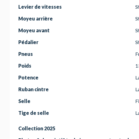
Levier de vitesses
S
Moyeu arrière
S
Moyeu avant
S
Pédalier
S
Pneus
F
Poids
1
Potence
L
Ruban cintre
L
Selle
F
Tige de selle
L
Collection 2025