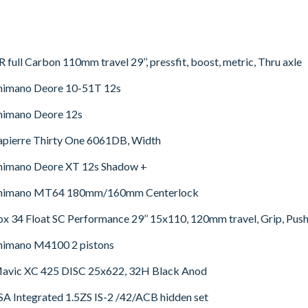
R full Carbon 110mm travel 29’’, pressfit, boost, metric, Thru axle
himano Deore 10-51T 12s
himano Deore 12s
apierre Thirty One 6061DB, Width
himano Deore XT 12s Shadow +
himano MT64 180mm/160mm Centerlock
ox 34 Float SC Performance 29’’ 15x110, 120mm travel, Grip, Pu
himano M4100 2 pistons
avic XC 425 DISC 25x622, 32H Black Anod
SA Integrated 1.5ZS IS-2 /42/ACB hidden set