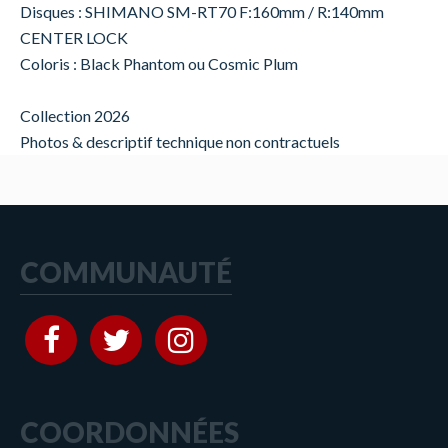
Disques : SHIMANO SM-RT70 F:160mm / R:140mm
CENTER LOCK
Coloris : Black Phantom ou Cosmic Plum
Collection 2026
Photos & descriptif technique non contractuels
COMMUNAUTÉ
COORDONNÉES