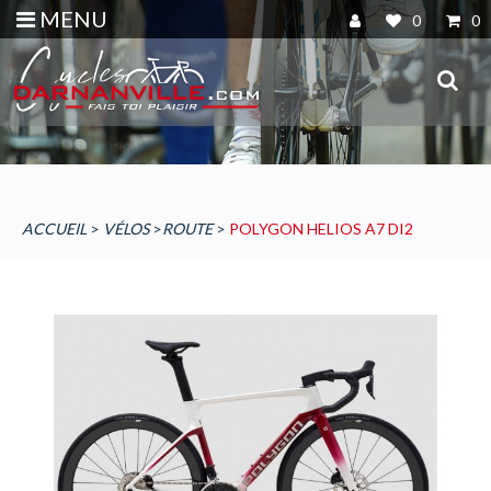
MENU
0
0
ACCUEIL
>
VÉLOS
>
ROUTE
>
POLYGON HELIOS A7 DI2