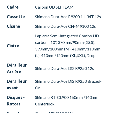
Cadre
Carbon UD SLI TEAM
Cassette
Shimano Dura-Ace R9200 11-34T 12s
Chaîne
Shimano Dura-Ace CN-M9100 12s
Lapierre Semi-integrated Combo UD
carbon, -10°, 370mm/90mm (XS,S),
Cintre
390mm/100mm (M), 410mm/110mm
(L), 410mm/120mm (XL,XXL), Drop
Dérailleur
Shimano Dura-Ace Di2 R9250 12s
Arrière
Dérailleur
Shimano Dura-Ace Di2 R9250 Brazed-
avant
On
Disques -
Shimano RT-CL900 160mm /140mm
Rotors
Centerlock