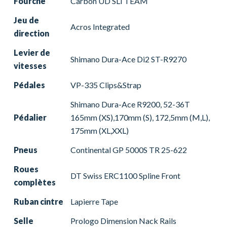
Fourche
Carbon UD SLI TEAM
Jeu de
Acros Integrated
direction
Levier de
Shimano Dura-Ace Di2 ST-R9270
vitesses
Pédales
VP-335 Clips&Strap
Shimano Dura-Ace R9200, 52-36T
Pédalier
165mm (XS),170mm (S), 172,5mm (M,L),
175mm (XL,XXL)
Pneus
Continental GP 5000S TR 25-622
Roues
DT Swiss ERC1100 Spline Front
complètes
Ruban cintre
Lapierre Tape
Selle
Prologo Dimension Nack Rails