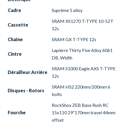
Cadre
Suprême 5 alloy
SRAM XS1270 T-TYPE 10-52T
Cassette
12s
Chaîne
SRAM GX T-TYPE 12s
Lapierre Thirty Five Alloy 6061
Cintre
DB, Width
SRAM S1000 Eagle AXS T-TYPE
Dérailleur Arrière
12s
SRAM HS2 220mm/200mm 6
Disques - Rotors
bolts
RockShox ZEB Base Rush RC
Fourche
15x110 29”170mm travel 44mm
offset