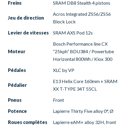
Freins
SRAM DB8 Stealth 4 pistons
Acros Integrated ZS56/ZS56
Jeu de direction
Block Lock
Levier de vitesses
SRAM AXS Pod 12s
Bosch Performance line CX
Moteur
“25kph” BDU384 / Powertube
Horizontal 800Wh / Kiox 300
Pédales
XLC by VP
E13 Helix Core 160mm + SRAM
Pédalier
XX T-TYPE 34T 55CL
Pneus
Front
Potence
Lapierre Thirty Five alloy 0°, Ø
Roues complètes
Lapierre eAM+ alloy 32H, front