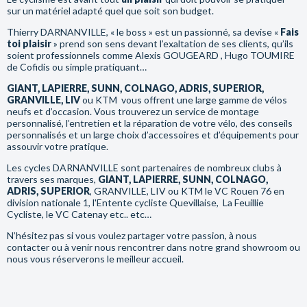
sur un matériel adapté quel que soit son budget.
Thierry DARNANVILLE, « le boss » est un passionné, sa devise «
Fais
toi plaisir
» prend son sens devant l’exaltation de ses clients, qu’ils
soient professionnels comme Alexis GOUGEARD , Hugo TOUMIRE
de Cofidis ou simple pratiquant…
GIANT, LAPIERRE, SUNN, COLNAGO, ADRIS, SUPERIOR,
GRANVILLE, LIV
ou KTM vous offrent une large gamme de vélos
neufs et d’occasion. Vous trouverez un service de montage
personnalisé, l’entretien et la réparation de votre vélo, des conseils
personnalisés et un large choix d’accessoires et d’équipements pour
assouvir votre pratique.
Les cycles DARNANVILLE sont partenaires de nombreux clubs à
travers ses marques,
GIANT, LAPIERRE, SUNN, COLNAGO,
ADRIS, SUPERIOR
, GRANVILLE, LIV ou KTM le VC Rouen 76 en
division nationale 1, l'Entente cycliste Quevillaise, La Feuillie
Cycliste, le VC Catenay etc.. etc…
N’hésitez pas si vous voulez partager votre passion, à nous
contacter ou à venir nous rencontrer dans notre grand showroom ou
nous vous réserverons le meilleur accueil.